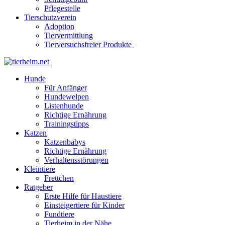
Pflegestelle
Tierschutzverein
Adoption
Tiervermittlung
Tierversuchsfreier Produkte
Hunde
Für Anfänger
Hundewelpen
Listenhunde
Richtige Ernährung
Trainingstipps
Katzen
Katzenbabys
Richtige Ernährung
Verhaltensstörungen
Kleintiere
Frettchen
Ratgeber
Erste Hilfe für Haustiere
Einsteigertiere für Kinder
Fundtiere
Tierheim in der Nähe