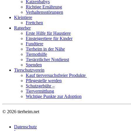
Katzenbabys
Richtige Ernährung
Verhaltensstörungen
Kleintiere
Frettchen
Ratgeber
Erste Hilfe für Haustiere
Einsteigertiere für Kinder
Fundtiere
Tierheim in der Nähe
Tiernothilfe
Tierärztlicher Notdienst
Spenden
Tierschutzverein
Kauf tierversuchsfreier Produkte
Pflegestelle werden
Schutzgebühr –
Tiervermittlung
Wichtige Punkte zur Adoption
©
2026
tierheim.net
Datenschutz