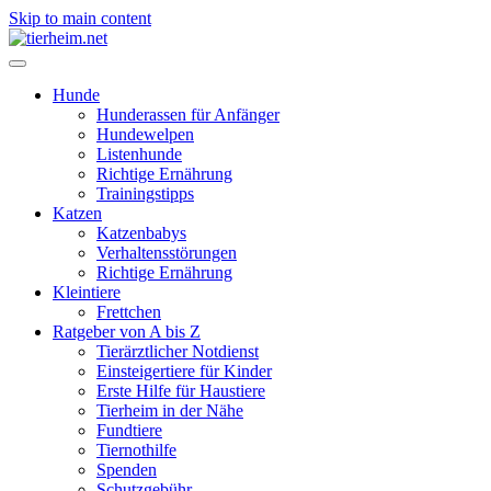
Skip to main content
Hunde
Hunderassen für Anfänger
Hundewelpen
Listenhunde
Richtige Ernährung
Trainingstipps
Katzen
Katzenbabys
Verhaltensstörungen
Richtige Ernährung
Kleintiere
Frettchen
Ratgeber von A bis Z
Tierärztlicher Notdienst
Einsteigertiere für Kinder
Erste Hilfe für Haustiere
Tierheim in der Nähe
Fundtiere
Tiernothilfe
Spenden
Schutzgebühr